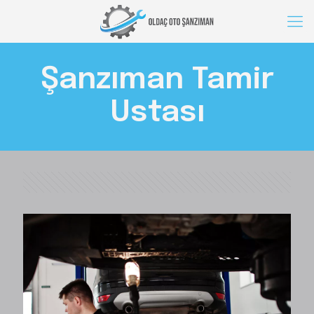
Şanzıman Tamir
Ustası