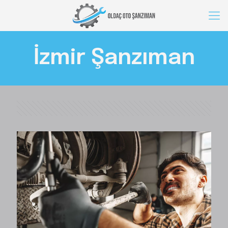
İzmir Şanzıman