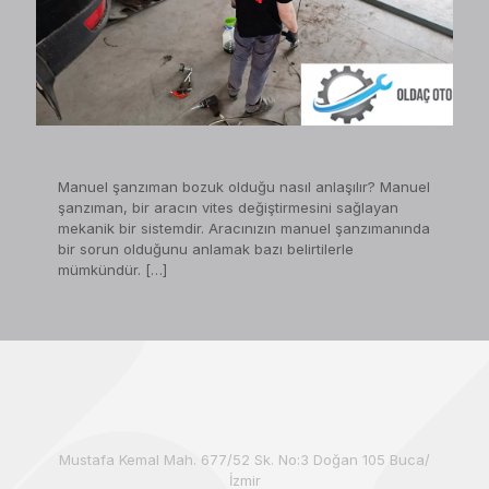
on
19 Ocak 2023
Manuel şanzıman bozuk olduğu nasıl anlaşılır? Manuel
şanzıman, bir aracın vites değiştirmesini sağlayan
mekanik bir sistemdir. Aracınızın manuel şanzımanında
bir sorun olduğunu anlamak bazı belirtilerle
mümkündür.
[…]
Mustafa Kemal Mah. 677/52 Sk. No:3 Doğan 105 Buca/
İzmir