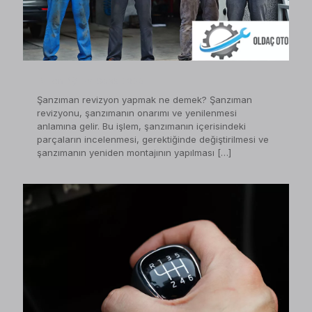
on
28 Ocak 2023
Şanzıman revizyon yapmak ne demek? Şanzıman
revizyonu, şanzımanın onarımı ve yenilenmesi
anlamına gelir. Bu işlem, şanzımanın içerisindeki
parçaların incelenmesi, gerektiğinde değiştirilmesi ve
şanzımanın yeniden montajının yapılması
[…]