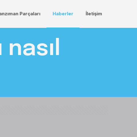
anzıman Parçaları
Haberler
İletişim
 nasıl