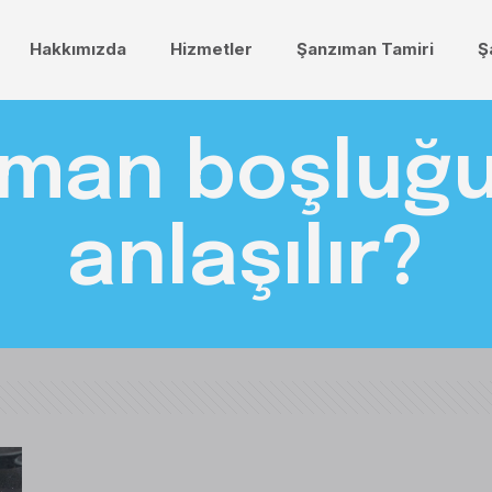
Hakkımızda
Hizmetler
Şanzıman Tamiri
Ş
man boşluğu
anlaşılır?