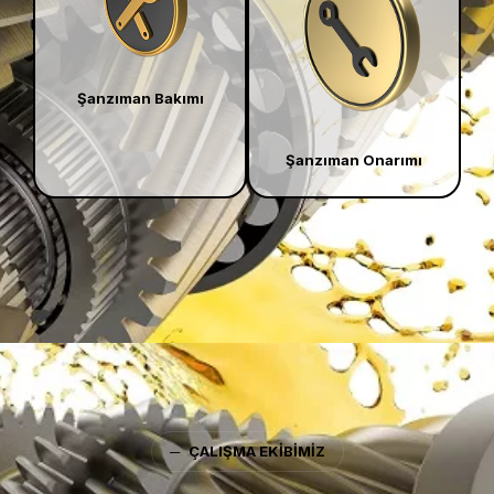
Şanzıman Bakımı
Şanzıman
Onarımı
─
ÇALIŞMA EKİBİMİZ