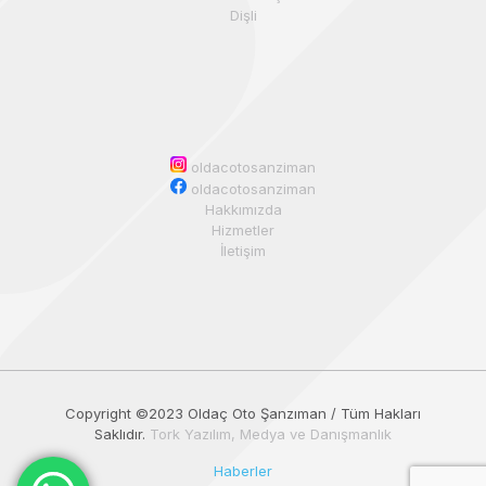
Dişli
oldacotosanziman
oldacotosanziman
Hakkımızda
Hizmetler
İletişim
Copyright ©️2023 Oldaç Oto Şanzıman / Tüm Hakları
Saklıdır.
Tork Yazılım, Medya ve Danışmanlık
Haberler