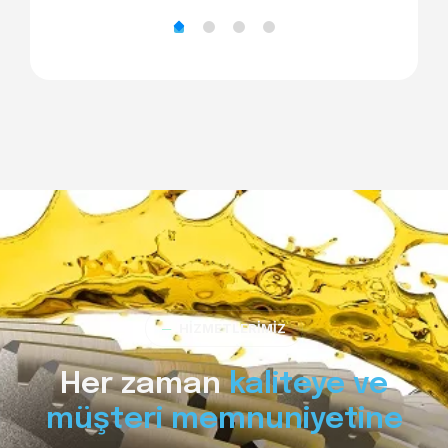
─
HİZMETLERİMİZ
Her zaman
kaliteye ve
müşteri memnuniyetine