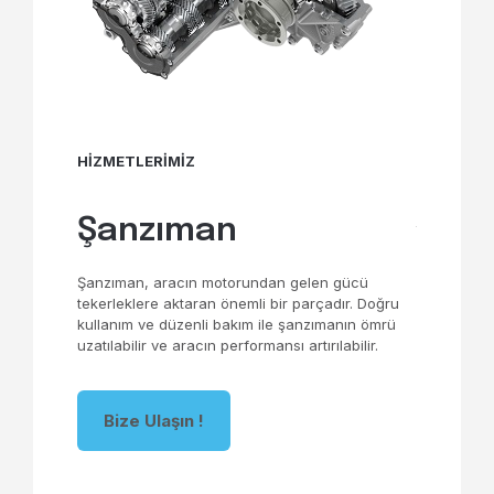
HİZMETLE
Şanz
i
HİZMETLERİMİZ
Şanzıman 
knisyen
gelebilir v
dir. Tamir
engelleyebi
açılması ve
Şanzıman
tarafından 
eklidir. Bu
Onarım işl
ya aşınan
parçalarını
Şanzıman, aracın motorundan gelen gücü
yoluyla gerç
tekerleklere aktaran önemli bir parçadır. Doğru
kullanım ve düzenli bakım ile şanzımanın ömrü
uzatılabilir ve aracın performansı artırılabilir.
Bize U
Bize Ulaşın !