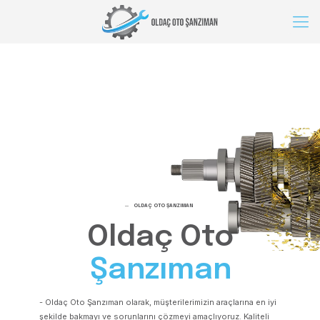
─
OLDAÇ OTO ŞANZIMAN
Oldaç Oto
Şanzıman
- Oldaç Oto Şanzıman olarak, müşterilerimizin araçlarına en iyi
şekilde bakmayı ve sorunlarını çözmeyi amaçlıyoruz. Kaliteli