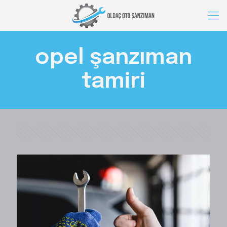
opel şanzıman
tamiri