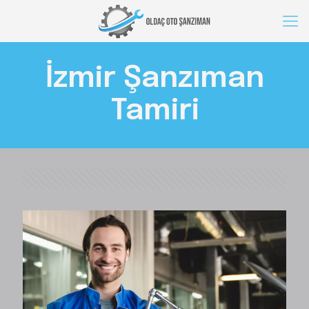
İzmir Şanzıman
Tamiri