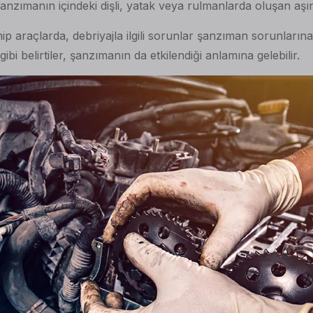
e şanzımanın içindeki dişli, yatak veya rulmanlarda oluşan a
araçlarda, debriyajla ilgili sorunlar şanzıman sorunlarına i
i belirtiler, şanzımanın da etkilendiği anlamına gelebilir.