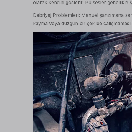
olarak kendini gösterir. Bu sesler genellikl
Debriyaj Problemleri: Manuel şanzımana sahip 
kayma veya düzgün bir şekilde çalışmaması gib