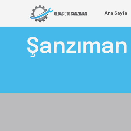
Ana Sayfa
Şanzıman 
Published by
on
5 Mart 2023