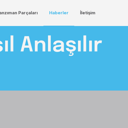
anzıman Parçaları
Haberler
İletişim
 Anlaşılır