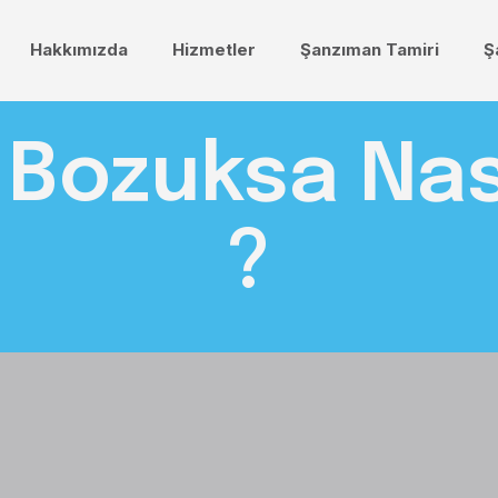
Hakkımızda
Hizmetler
Şanzıman Tamiri
Ş
Bozuksa Nasıl
?