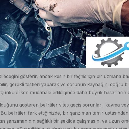
bileceğini gösterir, ancak kesin bir teşhis için bir uzmana 
bilir, gerekli testleri yaparak ve sorunun kaynağını doğru bi
, çünkü erken müdahale edildiğinde daha büyük hasarların ö
ğunu gösteren belirtiler vites geçiş sorunları, kayma veya 
r. Bu belirtileri fark ettiğinizde, bir şanzıman tamir ustasınd
zın şanzımanının sağlıklı bir şekilde çalışmasını ve uzun öm
ığınızda, güvendiğiniz ve deneyimli bir şanzıman tamir usta