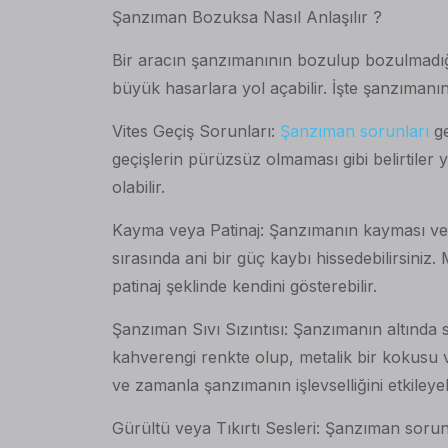
Şanzıman Bozuksa Nasıl Anlaşılır ?
Bir aracın şanzımanının bozulup bozulmadığı
büyük hasarlara yol açabilir. İşte şanzımanı
Vites Geçiş Sorunları:
Şanzıman sorunları
ge
geçişlerin pürüzsüz olmaması gibi belirtiler 
olabilir.
Kayma veya Patinaj: Şanzımanın kayması veya 
sırasında ani bir güç kaybı hissedebilirsin
patinaj şeklinde kendini gösterebilir.
Şanzıman Sıvı Sızıntısı: Şanzımanın altında s
kahverengi renkte olup, metalik bir kokusu v
ve zamanla şanzımanın işlevselliğini etkileyebi
Gürültü veya Tıkırtı Sesleri: Şanzıman sorunla