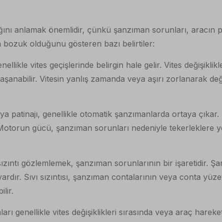
nı anlamak önemlidir, çünkü şanzıman sorunları, aracın per
n bozuk olduğunu gösteren bazı belirtiler:
nellikle vites geçişlerinde belirgin hale gelir. Vites değişikli
yaşanabilir. Vitesin yanlış zamanda veya aşırı zorlanarak değ
patinajı, genellikle otomatik şanzımanlarda ortaya çıkar. Ar
iz. Motorun gücü, şanzıman sorunları nedeniyle tekerleklere
ızıntı gözlemlemek, şanzıman sorunlarının bir işaretidir. Şan
ardır. Sıvı sızıntısı, şanzıman contalarının veya conta yüze
lir.
rı genellikle vites değişiklikleri sırasında veya araç hareket