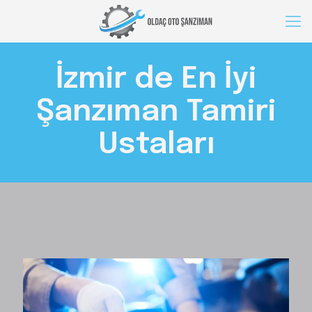
İzmir de En İyi
Şanzıman Tamiri
Ustaları
Published by
on
11 Mart 2023