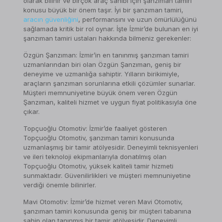
olarak bilinir ve birçok araç sahibi için şanzıman tamiri
konusu büyük bir önem taşır. İyi bir şanzıman tamiri,
aracın güvenliğini
, performansını ve uzun ömürlülüğünü
sağlamada kritik bir rol oynar. İşte İzmir’de bulunan en iyi
şanzıman tamiri ustaları hakkında bilmeniz gerekenler:
Özgün Şanzıman: İzmir’in en tanınmış şanzıman tamiri
uzmanlarından biri olan Özgün Şanzıman, geniş bir
deneyime ve uzmanlığa sahiptir. Yılların birikimiyle,
araçların şanzıman sorunlarına etkili çözümler sunarlar.
Müşteri memnuniyetine büyük önem veren Özgün
Şanzıman, kaliteli hizmet ve uygun fiyat politikasıyla öne
çıkar.
Topçuoğlu Otomotiv: İzmir’de faaliyet gösteren
Topçuoğlu Otomotiv, şanzıman tamiri konusunda
uzmanlaşmış bir tamir atölyesidir. Deneyimli teknisyenleri
ve ileri teknoloji ekipmanlarıyla donatılmış olan
Topçuoğlu Otomotiv, yüksek kaliteli tamir hizmeti
sunmaktadır. Güvenilirlikleri ve müşteri memnuniyetine
verdiği önemle bilinirler.
Mavi Otomotiv: İzmir’de hizmet veren Mavi Otomotiv,
şanzıman tamiri konusunda geniş bir müşteri tabanına
sahip olan tanınmış bir tamir atölyesidir. Deneyimli